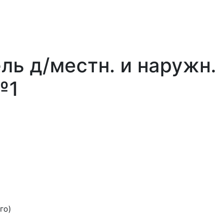
ль д/местн. и наружн.
№1
го)