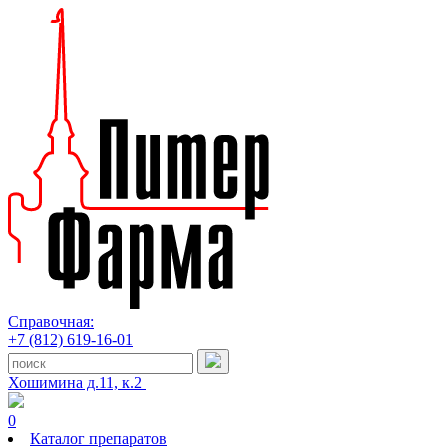
Справочная:
+7 (812) 619-16-01
Хошимина д.11, к.2
0
Каталог препаратов