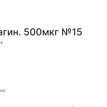
агин. 500мкг №15
ия
го)