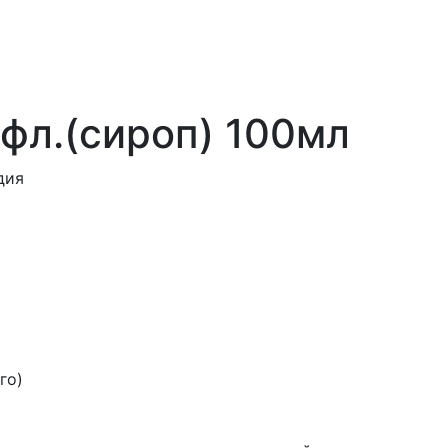
фл.(сироп) 100мл
дия
го)