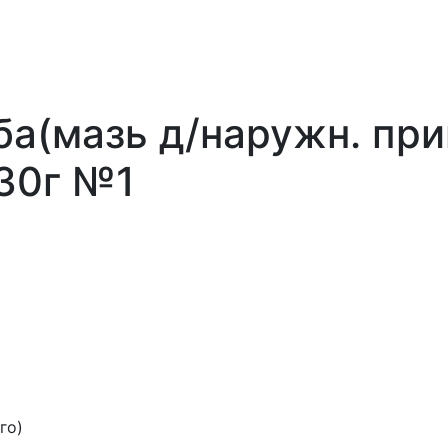
а(мазь д/наружн. при
30г №1
го)